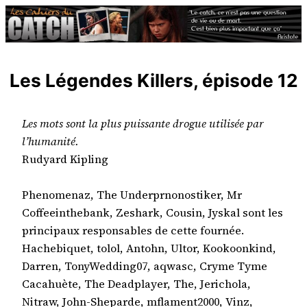
Aller
au
contenu
Les Légendes Killers, épisode 12
Les mots sont la plus puissante drogue utilisée par
l’humanité.
Rudyard Kipling
Phenomenaz, The Underprnonostiker, Mr
Coffeeinthebank, Zeshark, Cousin, Jyskal sont les
principaux responsables de cette fournée.
Hachebiquet, tolol, Antohn, Ultor, Kookoonkind,
Darren, TonyWedding07, aqwasc, Cryme Tyme
Cacahuète, The Deadplayer, The, Jerichola,
Nitraw, John-Sheparde, mflament2000, Vinz,