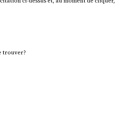
 citation ci-dessus et, au moment de cliquer,
e trouver?