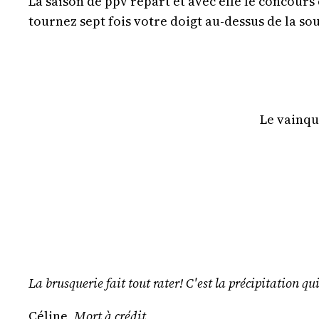
La saison de ppv repart et avec elle le concours
tournez sept fois votre doigt au-dessus de la sou
Le vainqu
La brusquerie fait tout rater! C'est la précipitation qu
Céline,
Mort à crédit