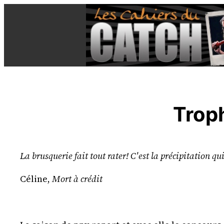
Aller
au
contenu
Trop
La brusquerie fait tout rater! C'est la précipitation qu
Céline,
Mort à crédit