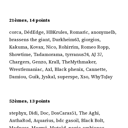
21èmes, 14 points
corca, DédEdge, HBKrules, Romaric, anonymelb,
brassens the giant, Durkheim63, giorgios,
Kakuma, Kovax, Nico, Rohirrim, Romeo Ropp,
Showtime, Tadamorama, tyrranus24, AJ 37,
Chargers, Genzo, Krall, TheMythmaker,
Wrestlemaniac, Axl, Black phenix, Cannette,
Damiou, Guik, Jyskal, superspe, Xso, WhyToJay
52èmes, 13 points
stephyx, Didi, Doc, DosCaras51, The Aghi,
AnthaRod, Aquarius, bdc gasoil, Black Bolt,
Madness, Manwë, Mutoïd, panic-ambiance,