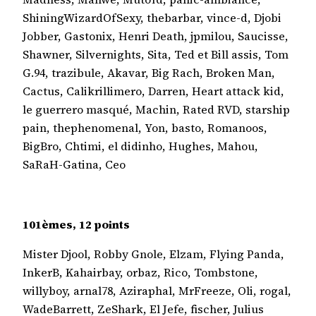
ShiningWizardOfSexy, thebarbar, vince-d, Djobi
Jobber, Gastonix, Henri Death, jpmilou, Saucisse,
Shawner, Silvernights, Sita, Ted et Bill assis, Tom
G.94, trazibule, Akavar, Big Rach, Broken Man,
Cactus, Calikrillimero, Darren, Heart attack kid,
le guerrero masqué, Machin, Rated RVD, starship
pain, thephenomenal, Yon, basto, Romanoos,
BigBro, Chtimi, el didinho, Hughes, Mahou,
SaRaH-Gatina, Ceo
101èmes, 12 points
Mister Djool, Robby Gnole, Elzam, Flying Panda,
InkerB, Kahairbay, orbaz, Rico, Tombstone,
willyboy, arnal78, Aziraphal, MrFreeze, Oli, rogal,
WadeBarrett, ZeShark, El Jefe, fischer, Julius