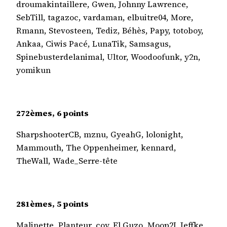
droumakintaillere, Gwen, Johnny Lawrence,
SebTill, tagazoc, vardaman, elbuitre04, More,
Rmann, Stevosteen, Tediz, Béhès, Papy, totoboy,
Ankaa, Ciwis Pacé, LunaTik, Samsagus,
Spinebusterdelanimal, Ultor, Woodoofunk, y2n,
yomikun
272èmes, 6 points
SharpshooterCB, mznu, GyeahG, lolonight,
Mammouth, The Oppenheimer, kennard,
TheWall, Wade_Serre-tête
281èmes, 5 points
Malinette, Planteur, coy, El Guzo, Moop2J, Jeffke,