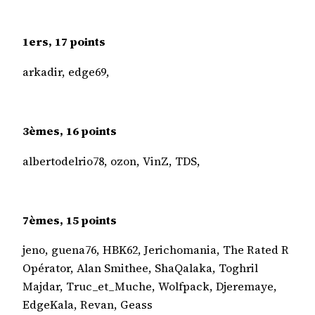
1ers, 17 points
arkadir, edge69,
3èmes, 16 points
albertodelrio78, ozon, VinZ, TDS,
7èmes, 15 points
jeno, guena76, HBK62, Jerichomania, The Rated R
Opérator, Alan Smithee, ShaQalaka, Toghril
Majdar, Truc_et_Muche, Wolfpack, Djeremaye,
EdgeKala, Revan, Geass