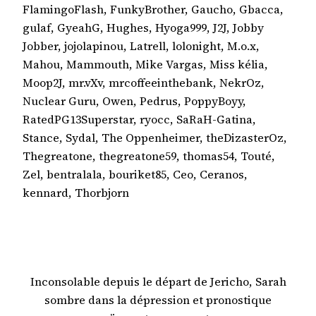
FlamingoFlash, FunkyBrother, Gaucho, Gbacca,
gulaf, GyeahG, Hughes, Hyoga999, J2J, Jobby
Jobber, jojolapinou, Latrell, lolonight, M.o.x,
Mahou, Mammouth, Mike Vargas, Miss kélia,
Moop2J, mr.vXv, mrcoffeeinthebank, NekrOz,
Nuclear Guru, Owen, Pedrus, PoppyBoyy,
RatedPG13Superstar, ryocc, SaRaH-Gatina,
Stance, Sydal, The Oppenheimer, theDizasterOz,
Thegreatone, thegreatone59, thomas54, Touté,
Zel, bentralala, bouriket85, Ceo, Ceranos,
kennard, Thorbjorn
Inconsolable depuis le départ de Jericho, Sarah
sombre dans la dépression et pronostique