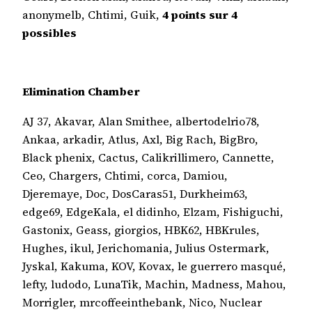
anonymelb, Chtimi, Guik,
4 points sur 4
possibles
Elimination Chamber
AJ 37, Akavar, Alan Smithee, albertodelrio78,
Ankaa, arkadir, Atlus, Axl, Big Rach, BigBro,
Black phenix, Cactus, Calikrillimero, Cannette,
Ceo, Chargers, Chtimi, corca, Damiou,
Djeremaye, Doc, DosCaras51, Durkheim63,
edge69, EdgeKala, el didinho, Elzam, Fishiguchi,
Gastonix, Geass, giorgios, HBK62, HBKrules,
Hughes, ikul, Jerichomania, Julius Ostermark,
Jyskal, Kakuma, KOV, Kovax, le guerrero masqué,
lefty, ludodo, LunaTik, Machin, Madness, Mahou,
Morrigler, mrcoffeeinthebank, Nico, Nuclear