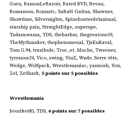
Guru, RamonLeRazoir, Rated RVD, Revan,
Romanoos, Romaric, SaRaH-Gatina, Shawner,
Showtime, Silvernights, Spinebusterdelanimal,
starship pain, StraightEdge, superspe,
Tadamorama, TDS, thebarbar, thegreatone59,
TheMythmaker, thephenomenal, TjsEnKaval,
Tom G.94, trazibule, Truc_et_Muche, Tweener,
tyrranus24, Vico_swing, VinZ, Wade_Serre-tête,
Wedge, Wolfpack, Wrestlemaniac, yannosh, Yon,
Zel, ZeShark,
5 points sur 5 possibles
Wrestlemania
bouriket85, TDS,
6 points sur 7 possibles