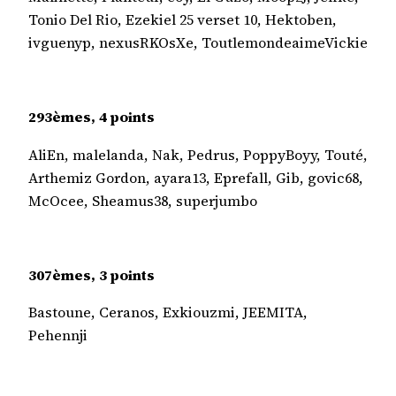
Tonio Del Rio, Ezekiel 25 verset 10, Hektoben,
ivguenyp, nexusRKOsXe, ToutlemondeaimeVickie
293èmes, 4 points
AliEn, malelanda, Nak, Pedrus, PoppyBoyy, Touté,
Arthemiz Gordon, ayara13, Eprefall, Gib, govic68,
McOcee, Sheamus38, superjumbo
307èmes, 3 points
Bastoune, Ceranos, Exkiouzmi, JEEMITA,
Pehennji