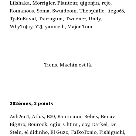
Lilshaka, Morrigler, Planteur, qigonjin, rejo,
Romanoos, Soma, Swuidoom, Theophille, tiego65,
TjsEnKaval, Tsurugimi, Tweener, Undy,
WhyToJay, Y2J, yannosh, Major Tom
Tiens, Machin est là.
202èmes, 2 points
Ash2en1, Atlus, B30, Baptmann, Béhès, Benav,
BigBro, Bourock, cgiu, Chtimi, coy, Darkel, Dr.
Stein, el didinho, El Guzo, FalkoTonio, Fishiguchi,