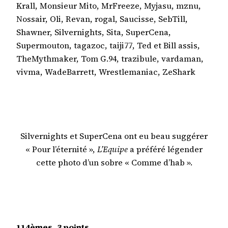
Krall, Monsieur Mito, MrFreeze, Myjasu, mznu,
Nossair, Oli, Revan, rogal, Saucisse, SebTill,
Shawner, Silvernights, Sita, SuperCena,
Supermouton, tagazoc, taiji77, Ted et Bill assis,
TheMythmaker, Tom G.94, trazibule, vardaman,
vivma, WadeBarrett, Wrestlemaniac, ZeShark
Silvernights et SuperCena ont eu beau suggérer
« Pour l’éternité »,
L’Equipe
a préféré légender
cette photo d’un sobre « Comme d’hab ».
114èmes, 3 points