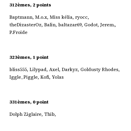
312èmes, 2 points
Baptmann, M.o.x, Miss kélia, ryocc,
theDizasterOz, Balin, baltazar69, Godot, Jerem.,
P.Froide
323èmes, 1 point
bliss555, Lilypad, Axel, Darkyz, Goldusty Rhodes,
Iggle_Piggle, Kofi, Yolas
331èmes, 0 point
Dolph Ziglaire, Thib,