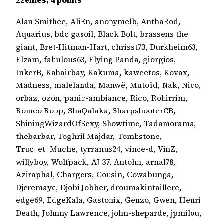
22èmes, 4 points
Alan Smithee, AliEn, anonymelb, AnthaRod,
Aquarius, bdc gasoil, Black Bolt, brassens the
giant, Bret-Hitman-Hart, chrisst73, Durkheim63,
Elzam, fabulous63, Flying Panda, giorgios,
InkerB, Kahairbay, Kakuma, kaweetos, Kovax,
Madness, malelanda, Manwë, Mutoïd, Nak, Nico,
orbaz, ozon, panic-ambiance, Rico, Rohirrim,
Romeo Ropp, ShaQalaka, SharpshooterCB,
ShiningWizardOfSexy, Showtime, Tadamorama,
thebarbar, Toghril Majdar, Tombstone,
Truc_et_Muche, tyrranus24, vince-d, VinZ,
willyboy, Wolfpack, AJ 37, Antohn, arnal78,
Aziraphal, Chargers, Cousin, Cowabunga,
Djeremaye, Djobi Jobber, droumakintaillere,
edge69, EdgeKala, Gastonix, Genzo, Gwen, Henri
Death, Johnny Lawrence, john-sheparde, jpmilou,