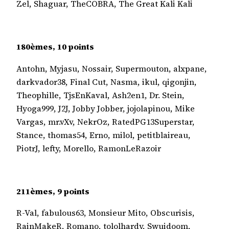
Zel, Shaguar, TheCOBRA, The Great Kali Kali
180èmes, 10 points
Antohn, Myjasu, Nossair, Supermouton, alxpane,
darkvador38, Final Cut, Nasma, ikul, qigonjin,
Theophille, TjsEnKaval, Ash2en1, Dr. Stein,
Hyoga999, J2J, Jobby Jobber, jojolapinou, Mike
Vargas, mr.vXv, NekrOz, RatedPG13Superstar,
Stance, thomas54, Erno, milol, petitblaireau,
PiotrJ, lefty, Morello, RamonLeRazoir
211èmes, 9 points
R-Val, fabulous63, Monsieur Mito, Obscurisis,
RainMakeR, Romano, tololhardy, Swuidoom,