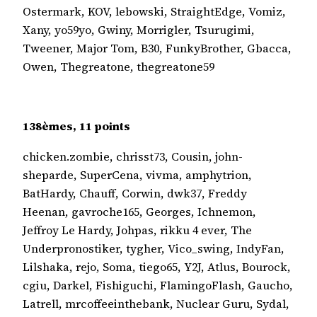
Ostermark, KOV, lebowski, StraightEdge, Vomiz,
Xany, yo59yo, Gwiny, Morrigler, Tsurugimi,
Tweener, Major Tom, B30, FunkyBrother, Gbacca,
Owen, Thegreatone, thegreatone59
138èmes, 11 points
chicken.zombie, chrisst73, Cousin, john-
sheparde, SuperCena, vivma, amphytrion,
BatHardy, Chauff, Corwin, dwk37, Freddy
Heenan, gavroche165, Georges, Ichnemon,
Jeffroy Le Hardy, Johpas, rikku 4 ever, The
Underpronostiker, tygher, Vico_swing, IndyFan,
Lilshaka, rejo, Soma, tiego65, Y2J, Atlus, Bourock,
cgiu, Darkel, Fishiguchi, FlamingoFlash, Gaucho,
Latrell, mrcoffeeinthebank, Nuclear Guru, Sydal,