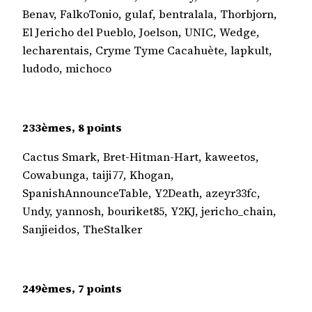
Benav, FalkoTonio, gulaf, bentralala, Thorbjorn,
El Jericho del Pueblo, Joelson, UNIC, Wedge,
lecharentais, Cryme Tyme Cacahuète, lapkult,
ludodo, michoco
233èmes, 8 points
Cactus Smark, Bret-Hitman-Hart, kaweetos,
Cowabunga, taiji77, Khogan,
SpanishAnnounceTable, Y2Death, azeyr33fc,
Undy, yannosh, bouriket85, Y2KJ, jericho_chain,
Sanjieidos, TheStalker
249èmes, 7 points