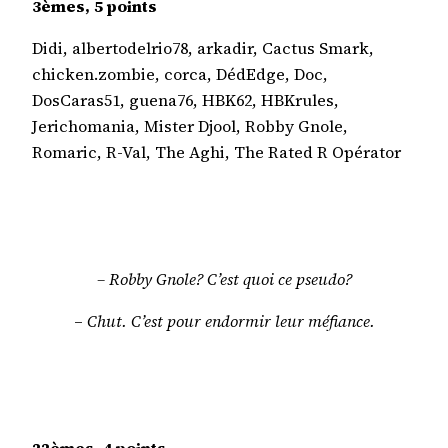
3èmes, 5 points
Didi, albertodelrio78, arkadir, Cactus Smark,
chicken.zombie, corca, DédEdge, Doc,
DosCaras51, guena76, HBK62, HBKrules,
Jerichomania, Mister Djool, Robby Gnole,
Romaric, R-Val, The Aghi, The Rated R Opérator
– Robby Gnole? C’est quoi ce pseudo?
–
Chut. C’est pour endormir leur méfiance.