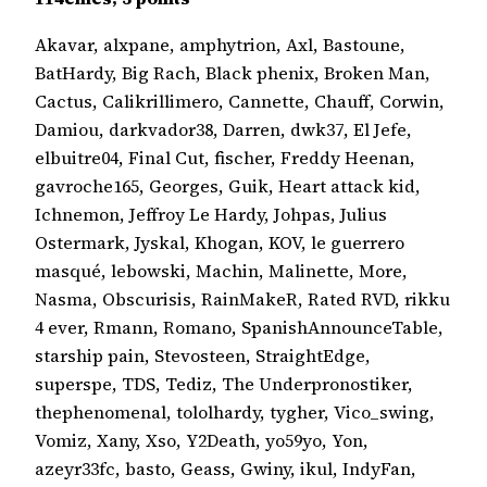
Akavar, alxpane, amphytrion, Axl, Bastoune,
BatHardy, Big Rach, Black phenix, Broken Man,
Cactus, Calikrillimero, Cannette, Chauff, Corwin,
Damiou, darkvador38, Darren, dwk37, El Jefe,
elbuitre04, Final Cut, fischer, Freddy Heenan,
gavroche165, Georges, Guik, Heart attack kid,
Ichnemon, Jeffroy Le Hardy, Johpas, Julius
Ostermark, Jyskal, Khogan, KOV, le guerrero
masqué, lebowski, Machin, Malinette, More,
Nasma, Obscurisis, RainMakeR, Rated RVD, rikku
4 ever, Rmann, Romano, SpanishAnnounceTable,
starship pain, Stevosteen, StraightEdge,
superspe, TDS, Tediz, The Underpronostiker,
thephenomenal, tololhardy, tygher, Vico_swing,
Vomiz, Xany, Xso, Y2Death, yo59yo, Yon,
azeyr33fc, basto, Geass, Gwiny, ikul, IndyFan,